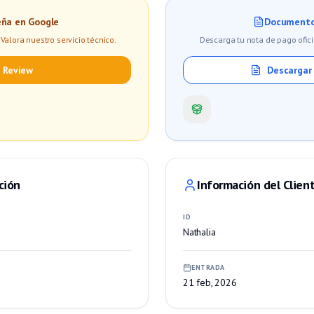
eña en Google
Documento
Valora nuestro servicio técnico.
Descarga tu nota de pago ofici
 Review
Descargar
ción
Información del Clien
ID
Nathalia
ENTRADA
21 feb, 2026