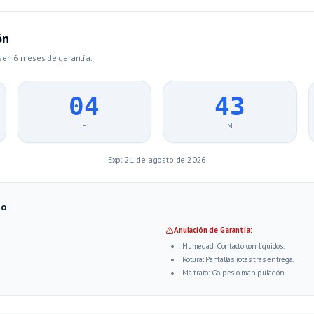
ón
yen 6 meses de garantía.
04
43
H
M
Exp:
21 de agosto de 2026
io
Anulación de Garantía:
Humedad: Contacto con líquidos.
Rotura: Pantallas rotas tras entrega.
Maltrato: Golpes o manipulación.