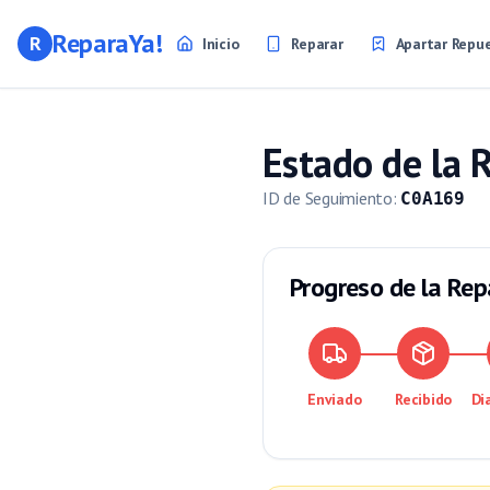
ReparaYa!
R
Inicio
Reparar
Apartar Repu
Estado de la 
ID de Seguimiento
:
C0A169
Progreso de la Rep
Enviado
Recibido
Di