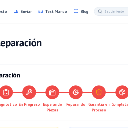
esto
Enviar
Test Mando
Blog
Reparación
aración
agnóstico
En Progreso
Esperando
Reparando
Garantía en
Complet
Piezas
Proceso