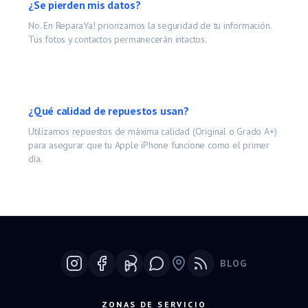
¿Se pierden mis datos?
No. En ReparaYa! priorizamos la seguridad de tu información.
Tus fotos y contactos permanecerán intactos.
¿Qué calidad de repuestos usan?
Utilizamos repuestos de máxima calidad (Original o Grado A+)
para asegurar que tu
Apple iPhone
funcione como el primer
día.
BLOG
Google Maps
ZONAS DE SERVICIO