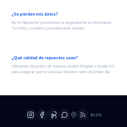
¿Se pierden mis datos?
No. En ReparaYa! priorizamos la seguridad de tu información.
Tus fotos y contactos permanecerán intactos.
¿Qué calidad de repuestos usan?
Utilizamos repuestos de máxima calidad (Original o Grado A+)
para asegurar que tu
Consolas
funcione como el primer día.
BLOG
Google Maps