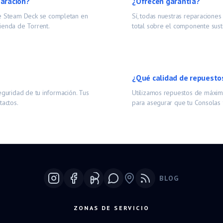
paración?
¿Ofrecen garantía?
de
Steam Deck
se completan en
Sí, todas nuestras reparacione
ienda de Torrent.
total sobre el componente susti
¿Qué calidad de repuesto
eguridad de tu información. Tus
Utilizamos repuestos de máxima
tactos.
para asegurar que tu
Consolas
BLOG
Google Maps
ZONAS DE SERVICIO