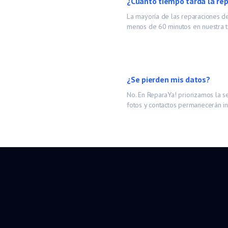
¿Cuánto tiempo tarda la re
La mayoría de las reparaciones 
menos de 60 minutos en nuestra t
¿Se pierden mis datos?
No. En ReparaYa! priorizamos la s
fotos y contactos permanecerán in