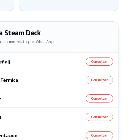
a
Steam Deck
uesto inmediato por WhatsApp.
eñal)
Consultar
 Térmica
Consultar
e
Consultar
t
Consultar
entación
Consultar