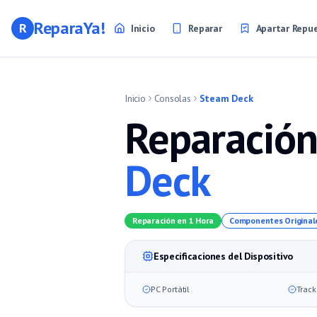
ReparaYa!
R
Inicio
Reparar
Apartar Repu
Inicio
Consolas
Steam Deck
Reparación
Deck
Reparación en 1 Hora
Componentes Original
Especificaciones del Dispositivo
PC Portátil
Trac