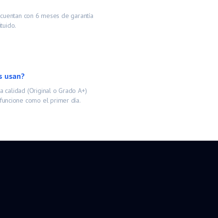
s cuentan con 6 meses de garantía
tuido.
s usan?
 calidad (Original o Grado A+)
funcione como el primer día.