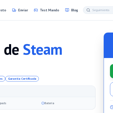
esto
Enviar
Test Mando
Blog
 de
Steam
es
Garantía Certificada
kpads
Batería