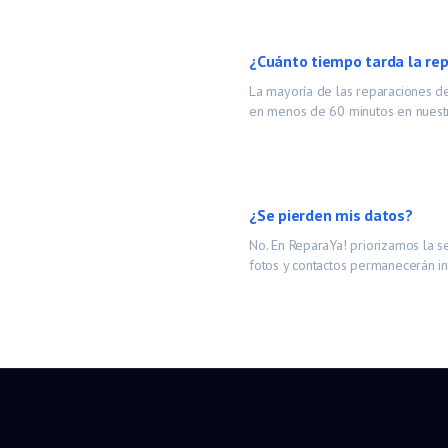
¿Cuánto tiempo tarda la re
La mayoría de las reparaciones 
en menos de 60 minutos en nuestr
¿Se pierden mis datos?
No. En ReparaYa! priorizamos la s
fotos y contactos permanecerán in