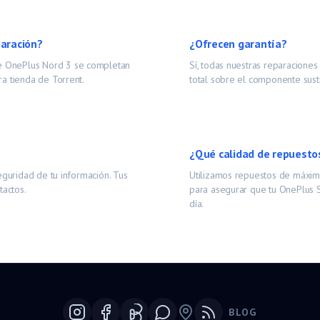
paración?
¿Ofrecen garantía?
de
OnePlus Nord 3
se completan
Sí, todas nuestras reparacione
a tienda de Torrent.
total sobre el componente susti
¿Qué calidad de repuesto
eguridad de tu información. Tus
Utilizamos repuestos de máxima
tactos.
para asegurar que tu
OnePlus S
día.
BLOG