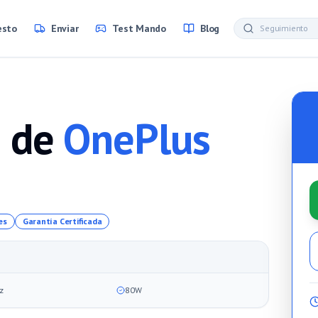
esto
Enviar
Test Mando
Blog
 de
OnePlus
es
Garantía Certificada
z
80W