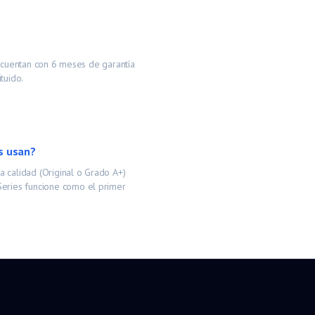
s cuentan con 6 meses de garantía
tuido.
s usan?
 calidad (Original o Grado A+)
eries
funcione como el primer