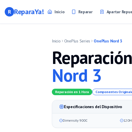
ReparaYa!
R
Inicio
Reparar
Apartar Repu
Inicio
OnePlus Series
OnePlus Nord 3
Reparación
Nord 3
Reparación en 1 Hora
Componentes Original
Especificaciones del Dispositivo
Dimensity 9000
120H