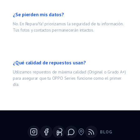
¿Se pierden mis datos?
No. En ReparaYa! priorizamos la seguridad de tu información.
Tus fotos y contactos permanecerán intactos.
¿Qué calidad de repuestos usan?
Utilizamos repuestos de máxima calidad (Original o Grado A+)
para asegurar que tu
OPPO Series
funcione como el primer
día.
BLOG
Google Maps