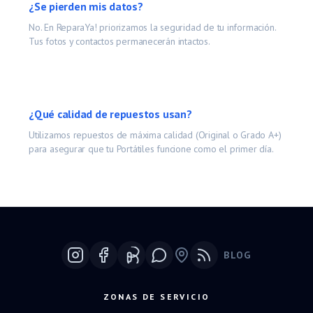
¿Se pierden mis datos?
No. En ReparaYa! priorizamos la seguridad de tu información.
Tus fotos y contactos permanecerán intactos.
¿Qué calidad de repuestos usan?
Utilizamos repuestos de máxima calidad (Original o Grado A+)
para asegurar que tu
Portátiles
funcione como el primer día.
BLOG
Google Maps
ZONAS DE SERVICIO