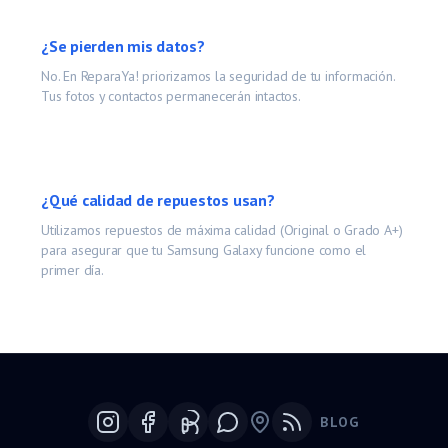
¿Se pierden mis datos?
No. En ReparaYa! priorizamos la seguridad de tu información.
Tus fotos y contactos permanecerán intactos.
¿Qué calidad de repuestos usan?
Utilizamos repuestos de máxima calidad (Original o Grado A+)
para asegurar que tu
Samsung Galaxy
funcione como el
primer día.
BLOG
Google Maps