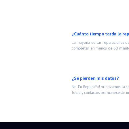
¿Cuánto tiempo tarda la re
La mayoría de las reparaciones 
completan en menos de 60 minutos
¿Se pierden mis datos?
No. En ReparaYa! priorizamos la s
fotos y contactos permanecerán in