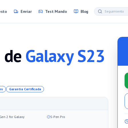
esto
Enviar
Test Mando
Blog
 de
Galaxy S23
es
Garantía Certificada
Gen 2 for Galaxy
S-Pen Pro