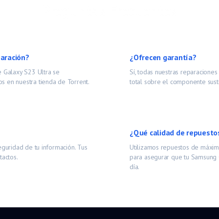
Preguntas Frecuentes
paración?
¿Ofrecen garantía?
de
Galaxy S23 Ultra
se
Sí, todas nuestras reparacione
 en nuestra tienda de Torrent.
total sobre el componente susti
¿Qué calidad de repuesto
eguridad de tu información. Tus
Utilizamos repuestos de máxima
tactos.
para asegurar que tu
Samsung 
día.