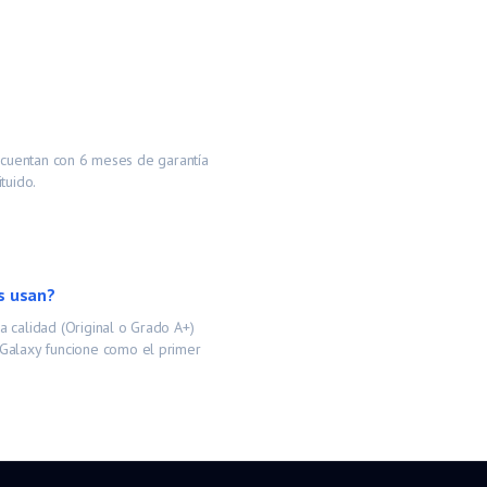
s cuentan con 6 meses de garantía
tuido.
s usan?
 calidad (Original o Grado A+)
Galaxy
funcione como el primer