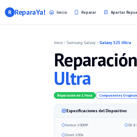
ReparaYa!
R
Inicio
Reparar
Apartar Repu
Inicio
Samsung Galaxy
Galaxy S23 Ultra
Reparación
Ultra
Reparación en 1 Hora
Componentes Original
Especificaciones del Dispositivo
Sensor 200MP
SD 8 
Zoom 100x