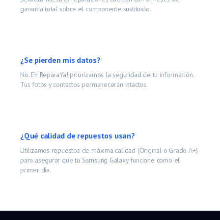
garantía total sobre el componente sustituido.
¿Se pierden mis datos?
No. En ReparaYa! priorizamos la seguridad de tu información.
Tus fotos y contactos permanecerán intactos.
¿Qué calidad de repuestos usan?
Utilizamos repuestos de máxima calidad (Original o Grado A+)
para asegurar que tu
Samsung Galaxy
funcione como el
primer día.