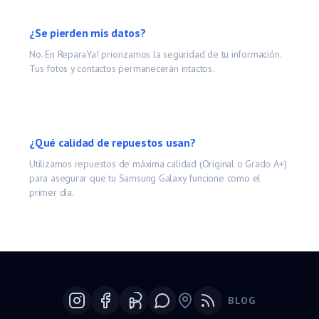
¿Se pierden mis datos?
No. En ReparaYa! priorizamos la seguridad de tu información.
Tus fotos y contactos permanecerán intactos.
¿Qué calidad de repuestos usan?
Utilizamos repuestos de máxima calidad (Original o Grado A+)
para asegurar que tu
Samsung Galaxy
funcione como el
primer día.
BLOG
Google Maps